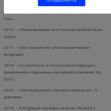
на имплантах.»
2011г. - «Непрямые композитные реставрации Enamel
Plus».
2011г. - «Малоинвазивная эстетическая реабилитация
зубов»
2011г. - «Восстановление зубов керамическими
вкладками»
2010г. - «Особенности эстетической реставрации с
применением современных материалов компании 3M
ESPE».
2010г. - «Препарирование корневых каналов (K3, TF-
файлами)»
2010г. - «Обтурация корневых каналов» (RealSeal 1,