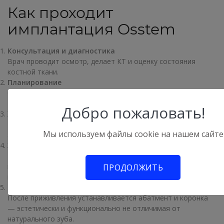
Как проходит
имплантация Osstem
Консультация и диагностика
Врач проводит осмотр, делает КТ и оценку состояния
костной ткани.
Планирование
Составляется персональный план лечения, подбирается
тип импланта и методика установки.
Добро пожаловать!
Хирургический этап
Имплант Osstem устанавливается в кость под местной
Мы используем файлы cookie на нашем сайте
анестезией. Процедура проходит без боли и дискомфорта.
Заживление
При классической методике имплант приживается 2–3
месяца. При хорошей стабильности возможно раннее
ПРОДОЛЖИТЬ
протезирование.
Протезирование
После приживления устанавливается абатмент и коронка
— эстетически и функционально не отличимая от
натурального зуба.