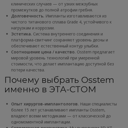
клинических случаев — от узких межзубных
промежутков до полной атрофии гребня.
Долговечность.
Импланты изготавливаются из
чистого титанового сплава Grade 4, устойчивого к
нагрузкам и коррозии.
Эстетика.
Система внутреннего соединения и
платформа-свитчинг сохраняют уровень десны и
обеспечивают естественный контур улыбки.
Соотношение цена / качество.
Osstem предлагает
мировой уровень технологий при умеренной
стоимости, что делает имплантацию доступной без
потери качества.
Почему выбрать Osstem
именно в ЭТА-СТОМ
Опыт хирургов-имплантологов.
Наши специалисты
более 15 лет устанавливают импланты Osstem,
владеют всеми методиками — от классической до
одномоментной имплантации.
Современная диагностика.
Мы выполняем 3D-КТ,