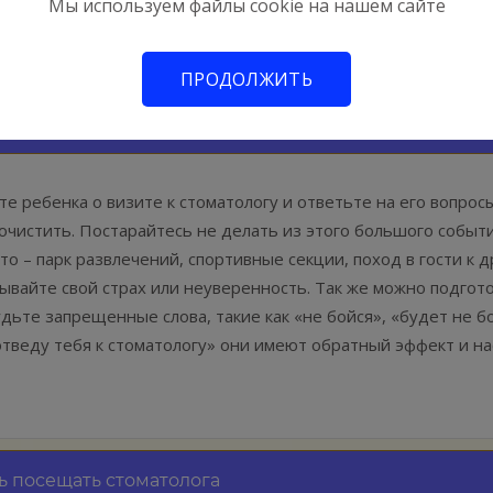
Мы используем файлы cookie на нашем сайте
дготовьте ребенка к при
ПРОДОЛЖИТЬ
а-стоматолога
е ребенка о визите к стоматологу и ответьте на его вопрос
почистить. Постарайтесь не делать из этого большого событи
то – парк развлечений, спортивные секции, поход в гости к
ывайте свой страх или неуверенность. Так же можно подгот
удьте запрещенные слова, такие как «не бойся», «будет не б
 отведу тебя к стоматологу» они имеют обратный эффект и 
ь посещать стоматолога