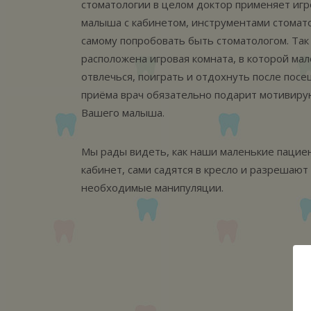
стоматологии в целом доктор применяет иг
малыша с кабинетом, инструментами стомато
самому попробовать быть стоматологом. Так
расположена игровая комната, в которой ма
отвлечься, поиграть и отдохнуть после посе
приёма врач обязательно подарит мотивиру
Вашего малыша.
Мы рады видеть, как наши маленькие пациен
кабинет, сами садятся в кресло и разрешают
необходимые манипуляции.