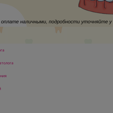
ога
атолога
ения
й