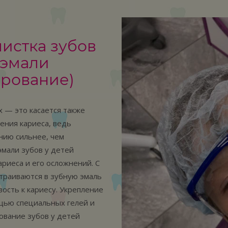
истка зубов
 эмали
ирование)
 — это касается также
ения кариеса, ведь
нию сильнее, чем
мали зубов у детей
риеса и его осложнений. С
траиваются в зубную эмаль
вость к кариесу. Укрепление
щью специальных гелей и
ование зубов у детей