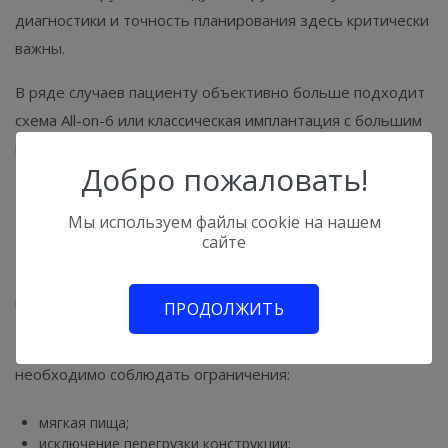
диагностики и точность планирования здесь критически
важны.
В ряде случаев пациенту объективно больше подходит
схема All-on-6 или классическая имплантация с большим
количеством опор.
Добро пожаловать!
Что происходит после
операции
Мы используем файлы cookie на нашем
сайте
Первые недели после установки - это период адаптации
и начала остеоинтеграции.
ПРОДОЛЖИТЬ
Несмотря на наличие фиксированных зубов, пациенту
необходимо соблюдать ограничения:
мягкая пища;
исключение перегрузки конструкции;